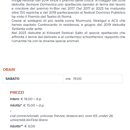
Fringe Festival del 2014 vince il premio della critica. A maggio del 2016
debutta
Sempre Domenica
uno spettacolo ispirato al tema del lavoro
e vincitore del premio In-Box nel 2017. Dal 2017 al 2023 ha maturato
oltre 130 repliche e nel 2018 partecipando al festival Dominio Pubblico
ha vinto il Premio del Teatro di Roma.
Grazie al sostegno di più realtà come Murmuris, Straligut e ACS che
hanno ospitato Controcanto in residenza, a giugno del 2019 debutta
Settanta volte sette
.
Nel 2023 debutta al Kilowatt Festival
Salto di specie
, spettacolo che
affronta il tema del delicato e al contempo schizofrenico rapporto che
l’umanità ha con le diverse specie animali.
ORARI
SABATO
19:00
PREZZI
intero
: € 18,00 + d.p.
ridotto*
: € 15,00 + d.p.
*
cral convenzionati, unicoop firenze, tessera arci, over 65, under 26,
università dell’età libera
ridotto**
: € 8,00