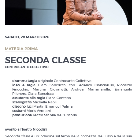
SABATO, 28 MARZO 2026
MATERIA PRIMA
SECONDA CLASSE
CONTROCANTO COLLETTIVO
drammaturgia originale
Controcanto Collettivo
idea e regia
Clara Sancricca, con Federico Cianciaruso, Riccardo
Finocchio, Martina Giovanetti, Andrea Mammarella, Emanuele
Pilonero, Clara Sancricca
assistente alla regia
Elena Contrino
scenografia
Michelle Paoli
disegno luci
Martin Emanuel Palma
costumi
Moris Verdiani
produzione
Teatro Stabile dell’Umbria
evento al Teatro Niccolini
Seconda classe
è un’indagine sul tema della ricchezza, del lusso e della sua