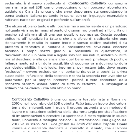
esclusività. È il nuovo spettacolo di
Controcanto Collettivo
, compagnia
romana nata nel 2011 come prosecuzione di un percorso laboratoriale
guidato da Clara Sancricca e che anno dopo anno sta conquistando la
scena teatrale italiana portando in scena, con un linguaggio essenziale e
raffinato, narrazioni originali e profonde sull’umanità.
Che alcuni abbiano tanto e altri pochissimo o anche niente è un paradosso
nel quale viviamo immersi al punto che saremmo pronti ad allibirci (taluni
persino ad allarmarsi) di una sua possibile scomparsa. Questa secolare
abitudine all’ingiustizia ha fatto sì che allo sforzo di sradicarla (che pure
storicamente è esistito in buone teorie e spesso cattive pratiche) si sia
preferito il tentativo di abitarla e, possibilmente, cavalcarla, ciascuno
secondo i propri mezzi, gradini e possibilità. In quest’ottica, la
desiderabilità di un bene non è legata solo alla sua natura, estetica o utilità,
ma al desiderio e alla garanzia che quel bene resti privilegio di pochi, e
l’allargamento ad altri della possibilità di goderne va a detrimento della
sua desiderabilità. Il privilegio, insomma, per restare tale, deve essere
“esclusivo” – ovvero escludente – e pertanto riservato a pochi. La prima
classe esiste in funzione della seconda e senza la seconda non avrebbe un
parametro per la propria ricchezza, perché il vero contenuto della
ricchezza sembra essere prima di tutto la certezza – e l’inspiegabile
sollievo che ne deriva – che altri abbiano meno.
Controcanto Collettivo
è una compagnia teatrale nata a Roma nel
2010 e nel novembre del 2011 debutta
Felici tutti
, un lavoro dedicato al
tema dei migranti, con il quale il gruppo approda a un metodo di
lavoro e di creazione collettiva della drammaturgia per stratificazione
di improvvisazioni successive. Lo spettacolo è stato replicato in scuola,
teatri, università e rassegne nazionali e internazionali. Nel giugno del
2013 va in scena
NO – una giostra sui limiti dei limiti imposti
. Opera
ironica e dissacrante dedicata al concetto di divieto, che al Roma