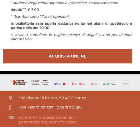
**studenti degli istituti superiori e universitari, tessera casateatro
ridotto***
: € 5,00
***bambini sotto i 7 anni, operatori
la biglietteria sarà aperta esclusivamente nei giorni di spettacolo a
partire dalle ore 20:00
si invita a consultare le pagine relative ai singoli eventi per ulteriori
informazioni
ACQUISTA ONLINE
Via Pisana 111 Rosso, 50143 Firenze
+39 055 71 35 357 - 055 71 30 664
cantiere.florida@elsinor.net
-
prenotazioni@teatroflorida.it