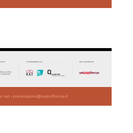
or.net
-
prenotazioni@teatroflorida.it