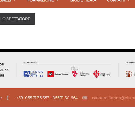
GAZZI
FORMAZIONE
BIGLIETTERIA
CONTATTI
LO SPETTATORE
ze
+39 055 71 35 357 - 055 71 30 664
cantiere.florida@elsin