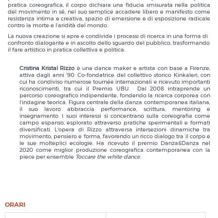
pratica coreografica, il corpo dichiara una fiducia smisurata nella politica
del movimento in sé, nel suo semplice accadere libero e manifesto come
resistenza intima e creativa, spazio di emersione e di esposizione radicale
contro la morte e l’aridità del mondo.
La nuova creazione si apre e condivide i processi di ricerca in una forma di
confronto dialogante e in ascolto dello sguardo del pubblico, trasformando
il fare artistico in pratica collettiva e politica.
Cristina Kristal Rizzo
è una dance maker e artista con base a Firenze,
attiva dagli anni '90. Co-fondatrice del collettivo storico Kinkaleri, con
cui ha condiviso numerose tournée internazionali e ricevuto importanti
riconoscimenti, tra cui il Premio UBU. Dal 2008 intraprende un
percorso coreografico indipendente, fondendo la ricerca corporea con
l’indagine teorica. Figura centrale della danza contemporanea italiana,
il suo lavoro abbraccia performance, scrittura, mentoring e
insegnamento. I suoi interessi si concentrano sulla coreografia come
campo espanso, esplorato attraverso pratiche sperimentali e formati
diversificati. L'opera di Rizzo attraversa intersezioni dinamiche tra
movimento, pensiero e forma, favorendo un ricco dialogo tra il corpo e
le sue molteplici ecologie. Ha ricevuto il premio Danza&Danza nel
2020 come miglior produzione coreografica contemporanea con la
piece per ensemble
Toccare the white dance
.
ORARI