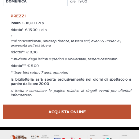
DOMENICA
19:00
PREZZI
intero
: € 18,00 + d.p.
ridotto*
: € 15,00 + d.p.
*
cral convenzionati, unicoop firenze, tessera arci, over 65, under 26,
università dell’età libera
ridotto**
: € 8,00
**studenti degli istituti superiori e universitari, tessera casateatro
ridotto***
: € 5,00
***bambini sotto i 7 anni, operatori
la biglietteria sarà aperta esclusivamente nei giorni di spettacolo a
partire dalle ore 20:00
si invita a consultare le pagine relative ai singoli eventi per ulteriori
informazioni
ACQUISTA ONLINE