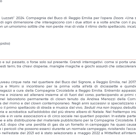
no
Luzzati” 2024: Compagnia del Buco di Reggio Emilia per l’opera
Doors
: «Una 
e di ogni dimensione che interagiscono con i due attori e a volte anche con il pu
con un umorismo sottile che non perde mai di vista il ritmo dello spettacolo, incal
lpidio)
o e sul passato, o forse solo sul presente. Grandi interrogativi: come si porta una
uesti temi, tra chiavi disperse, maniglie magiche e giochi assurdi che ostacolera
au cirque nata nel quartiere del Buco del Signore, a Reggio Emilia, nel 2017
 e Momi si incontrano per la prima volta all'età di diciassette e quindi
 e ragazzi a cura della Compagnia Circolabile a Reggio Emilia. Entrambi appassio
ame e iniziano ad allenarsi insieme al di fuori del corso, partecipando ai primi 
a nel laboratorio permanente di clown tenuto da Andrea Menozzi della Co
gura del mimo e del clown contemporaneo. Negli anni successivi si specializzano n
po il primo spettacolo di strada e musica dal vivo,
Seduti ma non troppo
, debutt
eria e acrobatica sull'addobbo del più strano albero di Natale. Nel frattempo ini
le e in varie associazioni e di circo sociale nei quartieri popolari. In estate par
ne e alla distribuzione del materiale pubblicitario per la Compagnia Circolabile. È
A.S.
: dopo che una perdita di gas da un fornello in campeggio ha quasi caus
 e i pericoli che possono esserci durante un normale campeggio, rivisitando l'acca
ell'estate del 2021 ed è stato selezionato a maggio 2022 a Mittelfest all'intern