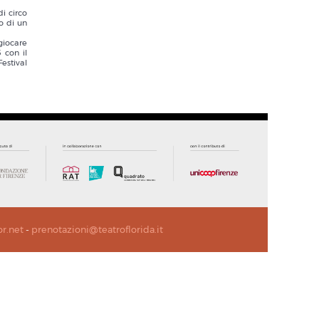
di circo
o di un
giocare
 con il
Festival
or.net
-
prenotazioni@teatroflorida.it