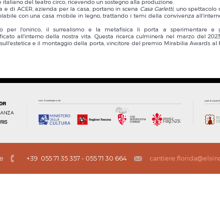
aliano del teatro circo, ricevendo un sostegno alla produzione.
a e di ACER, azienda per la casa, portano in scena
Casa Garletti
, uno spettacolo 
ile con una casa mobile in legno, trattando i temi della convivenza all'intern
o per l'onirico, il surrealismo e la metafisica li porta a sperimentare e 
ificato all'interno della nostra vita. Questa ricerca culminerà nel marzo del 2023
 sull'estetica e il montaggio della porta, vincitore del premio Mirabilia Awards al 
ze
+39 055 71 35 357 - 055 71 30 664
cantiere.florida@elsin