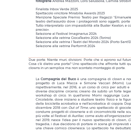
fotografie
Andrea Mazzoni, Loris Salussolia, Camilla Strobi
Finalista Inbox Verde 2025
Spettacolo vincitore Mirabilia Awards 2023
Menzione Speciale Premio Teatro per Ragazzi “Emanuele 
teatro dell’assurdo dove i protagonisti sono oggetti, port
Tutto interpretato con impassibilità alla Buster Keaton, e 
preciso».
Selezione al Festival Imaginarius 2024
Selezione alla vetrina GiocaTeatro 2024 (Torino)
Selezione alla vetrina I Teatri del Mondo 2024 (Porto Sant’E
Selezione alla vetrina PerformIt 2024
Due porte. Niente muri, divisioni. Porte che si aprono sul futur
Cosa c'è dietro una porta? Uno spettacolo che affronta tutti q
clowns in un semplice ma non scontato montaggio di porte.
La
Compagnia del Buco
è una compagnia di clown e nouve
progetto di Luca Macca e Simone Vaccari (Momi). Luca
rispettivamente, nel 2016, a un corso di circo per adulti
diverse discipline circensi, creano da subito un forte leg
workshop di circo. In quell'anno Momi raggiunge Luc
Circolabile, dove iniziano a studiare teatro fisico e la fi
della bicicletta acrobatica e nell'acrobatica di coppia. Do
dicembre 2018 con
Out of Time
, uno spettacolo di giocol
condurre progetti di clownerie e di circomotricità nelle scuo
più volte al Festival di Aurillac come aiuto all'organizzazio
nel 2019, nasce l'idea per il nuovo spettacolo di clown,
G.
tragedia, i due decidono di portare in scena gli imprevisti
una chiave comico clownesca. Lo spettacolo ha debuttato n