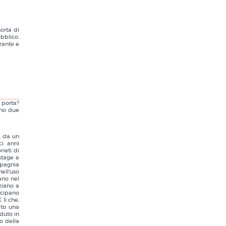
sorta di
bblico.
zante e
 porta?
nno due
, da un
ci anni
nati di
stage e
mpagnia
ell'uso
ano nel
ziano a
tecipano
 lì che,
ato una
duto in
o della