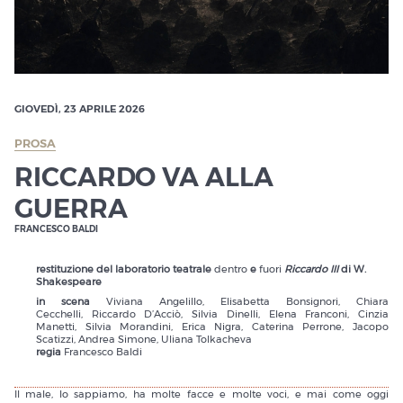
GIOVEDÌ, 23 APRILE 2026
PROSA
RICCARDO VA ALLA
GUERRA
FRANCESCO BALDI
restituzione del laboratorio teatrale
dentro
e
fuori
Riccardo III
di W.
Shakespeare
in scena
Viviana Angelillo, Elisabetta Bonsignori, Chiara
Cecchelli, Riccardo D’Acciò, Silvia Dinelli, Elena Franconi, Cinzia
Manetti, Silvia Morandini, Erica Nigra, Caterina Perrone, Jacopo
Scatizzi, Andrea Simone, Uliana Tolkacheva
regia
Francesco Baldi
Il male, lo sappiamo, ha molte facce e molte voci, e mai come oggi