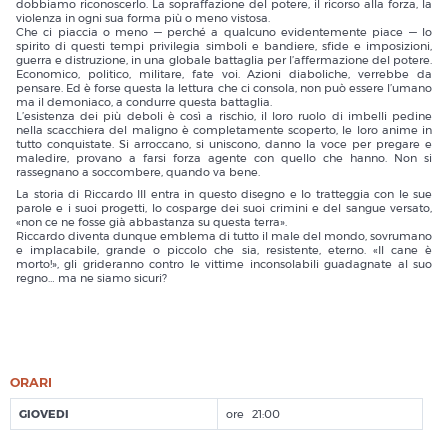
dobbiamo riconoscerlo. La sopraffazione del potere, il ricorso alla forza, la
violenza in ogni sua forma più o meno vistosa.
Che ci piaccia o meno — perché a qualcuno evidentemente piace — lo
spirito di questi tempi privilegia simboli e bandiere, sfide e imposizioni,
guerra e distruzione, in una globale battaglia per l’affermazione del potere.
Economico, politico, militare, fate voi. Azioni diaboliche, verrebbe da
pensare. Ed è forse questa la lettura che ci consola, non può essere l’umano
ma il demoniaco, a condurre questa battaglia.
L’esistenza dei più deboli è così a rischio, il loro ruolo di imbelli pedine
nella scacchiera del maligno è completamente scoperto, le loro anime in
tutto conquistate. Si arroccano, si uniscono, danno la voce per pregare e
maledire, provano a farsi forza agente con quello che hanno. Non si
rassegnano a soccombere, quando va bene.
La storia di Riccardo III entra in questo disegno e lo tratteggia con le sue
parole e i suoi progetti, lo cosparge dei suoi crimini e del sangue versato,
«non ce ne fosse già abbastanza su questa terra».
Riccardo diventa dunque emblema di tutto il male del mondo, sovrumano
e implacabile, grande o piccolo che sia, resistente, eterno. «Il cane è
morto!», gli grideranno contro le vittime inconsolabili guadagnate al suo
regno… ma ne siamo sicuri?
ORARI
GIOVEDI
21:00