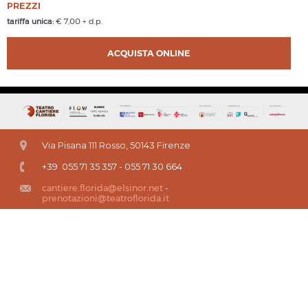
PREZZI
tariffa unica:
€ 7,00 + d.p.
ACQUISTA ONLINE
Via Pisana 111 Rosso, 50143 Firenze
+39 055 71 35 357 - 055 71 30 664
cantiere.florida@elsinor.net
-
prenotazioni@teatroflorida.it
Questo sito fa uso di cookie per migliorare l’esperienza di navigazione degli
utenti e per raccogliere informazioni sull’utilizzo del sito stesso. Proseguendo