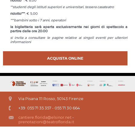
ridotto**
: € 8,00
**studenti degli istituti superiori e universitari, tessera casateatro
ridotto***
: € 5,00
***bambini sotto i 7 anni, operatori
la biglietteria sarà aperta esclusivamente nei giorni di spettacolo a
partire dalle ore 20:00
si invita a consultare le pagine relative ai singoli eventi per ulteriori
informazioni
ACQUISTA ONLINE
Via Pisana 111 Rosso, 50143 Firenze
+39 055 71 35 357 - 055 71 30 664
cantiere.florida@elsinor.net
-
prenotazioni@teatroflorida.it