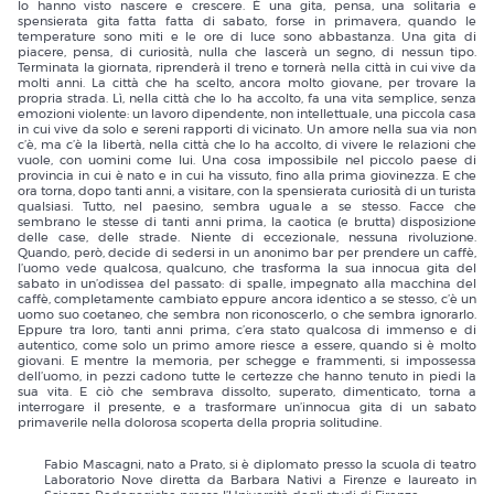
lo hanno visto nascere e crescere. È una gita, pensa, una solitaria e
spensierata gita fatta fatta di sabato, forse in primavera, quando le
temperature sono miti e le ore di luce sono abbastanza. Una gita di
piacere, pensa, di curiosità, nulla che lascerà un segno, di nessun tipo.
Terminata la giornata, riprenderà il treno e tornerà nella città in cui vive da
molti anni. La città che ha scelto, ancora molto giovane, per trovare la
propria strada. Lì, nella città che lo ha accolto, fa una vita semplice, senza
emozioni violente: un lavoro dipendente, non intellettuale, una piccola casa
in cui vive da solo e sereni rapporti di vicinato. Un amore nella sua via non
c’è, ma c’è la libertà, nella città che lo ha accolto, di vivere le relazioni che
vuole, con uomini come lui. Una cosa impossibile nel piccolo paese di
provincia in cui è nato e in cui ha vissuto, fino alla prima giovinezza. E che
ora torna, dopo tanti anni, a visitare, con la spensierata curiosità di un turista
qualsiasi. Tutto, nel paesino, sembra uguale a se stesso. Facce che
sembrano le stesse di tanti anni prima, la caotica (e brutta) disposizione
delle case, delle strade. Niente di eccezionale, nessuna rivoluzione.
Quando, però, decide di sedersi in un anonimo bar per prendere un caffè,
l’uomo vede qualcosa, qualcuno, che trasforma la sua innocua gita del
sabato in un’odissea del passato: di spalle, impegnato alla macchina del
caffè, completamente cambiato eppure ancora identico a se stesso, c’è un
uomo suo coetaneo, che sembra non riconoscerlo, o che sembra ignorarlo.
Eppure tra loro, tanti anni prima, c’era stato qualcosa di immenso e di
autentico, come solo un primo amore riesce a essere, quando si è molto
giovani. E mentre la memoria, per schegge e frammenti, si impossessa
dell’uomo, in pezzi cadono tutte le certezze che hanno tenuto in piedi la
sua vita. E ciò che sembrava dissolto, superato, dimenticato, torna a
interrogare il presente, e a trasformare un’innocua gita di un sabato
primaverile nella dolorosa scoperta della propria solitudine.
Fabio Mascagni, nato a Prato, si è diplomato presso la scuola di teatro
Laboratorio Nove diretta da Barbara Nativi a Firenze e laureato in