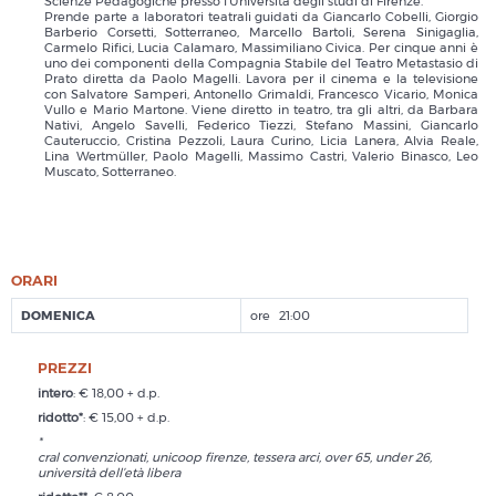
Scienze Pedagogiche presso l’Università degli studi di Firenze.
Prende parte a laboratori teatrali guidati da Giancarlo Cobelli, Giorgio
Barberio Corsetti, Sotterraneo, Marcello Bartoli, Serena Sinigaglia,
Carmelo Rifici, Lucia Calamaro, Massimiliano Civica. Per cinque anni è
uno dei componenti della Compagnia Stabile del Teatro Metastasio di
Prato diretta da Paolo Magelli. Lavora per il cinema e la televisione
con Salvatore Samperi, Antonello Grimaldi, Francesco Vicario, Monica
Vullo e Mario Martone. Viene diretto in teatro, tra gli altri, da Barbara
Nativi, Angelo Savelli, Federico Tiezzi, Stefano Massini, Giancarlo
Cauteruccio, Cristina Pezzoli, Laura Curino, Licia Lanera, Alvia Reale,
Lina Wertmüller, Paolo Magelli, Massimo Castri, Valerio Binasco, Leo
Muscato, Sotterraneo.
ORARI
DOMENICA
21:00
PREZZI
intero
: € 18,00 + d.p.
ridotto*
: € 15,00 + d.p.
*
cral convenzionati, unicoop firenze, tessera arci, over 65, under 26,
università dell’età libera